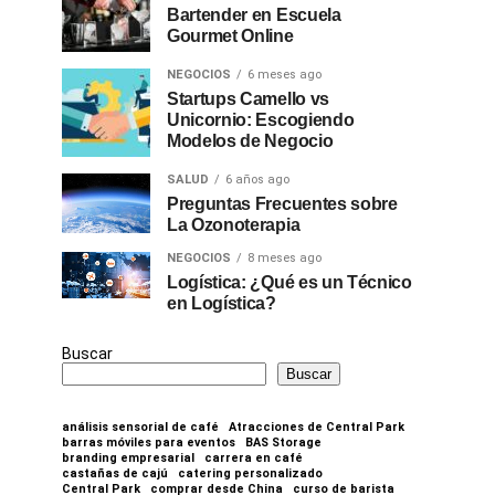
Bartender en Escuela
Gourmet Online
NEGOCIOS
6 meses ago
Startups Camello vs
Unicornio: Escogiendo
Modelos de Negocio
SALUD
6 años ago
Preguntas Frecuentes sobre
La Ozonoterapia
NEGOCIOS
8 meses ago
Logística: ¿Qué es un Técnico
en Logística?
Buscar
Buscar
análisis sensorial de café
Atracciones de Central Park
barras móviles para eventos
BAS Storage
branding empresarial
carrera en café
castañas de cajú
catering personalizado
Central Park
comprar desde China
curso de barista