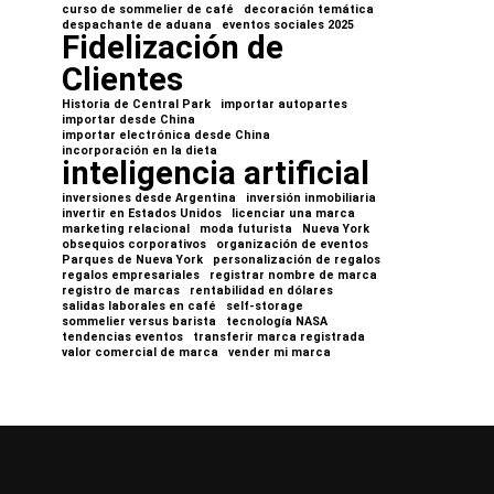
curso de sommelier de café
decoración temática
despachante de aduana
eventos sociales 2025
Fidelización de
Clientes
Historia de Central Park
importar autopartes
importar desde China
importar electrónica desde China
incorporación en la dieta
inteligencia artificial
inversiones desde Argentina
inversión inmobiliaria
invertir en Estados Unidos
licenciar una marca
marketing relacional
moda futurista
Nueva York
obsequios corporativos
organización de eventos
Parques de Nueva York
personalización de regalos
regalos empresariales
registrar nombre de marca
registro de marcas
rentabilidad en dólares
salidas laborales en café
self-storage
sommelier versus barista
tecnología NASA
tendencias eventos
transferir marca registrada
valor comercial de marca
vender mi marca