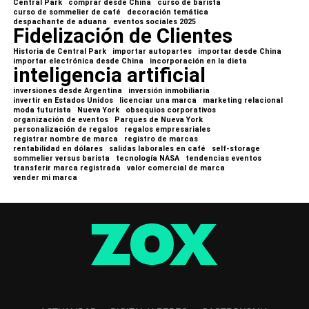
Central Park
comprar desde China
curso de barista
curso de sommelier de café
decoración temática
despachante de aduana
eventos sociales 2025
Fidelización de Clientes
Historia de Central Park
importar autopartes
importar desde China
importar electrónica desde China
incorporación en la dieta
inteligencia artificial
inversiones desde Argentina
inversión inmobiliaria
invertir en Estados Unidos
licenciar una marca
marketing relacional
moda futurista
Nueva York
obsequios corporativos
organización de eventos
Parques de Nueva York
personalización de regalos
regalos empresariales
registrar nombre de marca
registro de marcas
rentabilidad en dólares
salidas laborales en café
self-storage
sommelier versus barista
tecnología NASA
tendencias eventos
transferir marca registrada
valor comercial de marca
vender mi marca