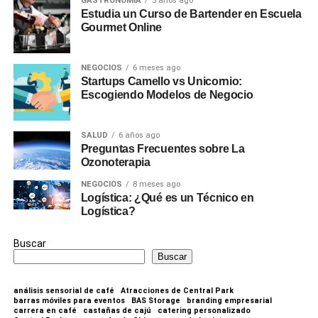
GASTRONOMIA
5 años ago
Estudia un Curso de Bartender en Escuela
Gourmet Online
NEGOCIOS
6 meses ago
Startups Camello vs Unicornio:
Escogiendo Modelos de Negocio
SALUD
6 años ago
Preguntas Frecuentes sobre La
Ozonoterapia
NEGOCIOS
8 meses ago
Logística: ¿Qué es un Técnico en
Logística?
Buscar
Buscar
análisis sensorial de café
Atracciones de Central Park
barras móviles para eventos
BAS Storage
branding empresarial
carrera en café
castañas de cajú
catering personalizado