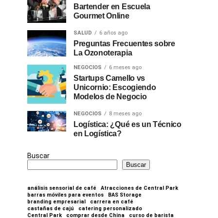
Bartender en Escuela
Gourmet Online
SALUD
6 años ago
Preguntas Frecuentes sobre
La Ozonoterapia
NEGOCIOS
6 meses ago
Startups Camello vs
Unicornio: Escogiendo
Modelos de Negocio
NEGOCIOS
8 meses ago
Logística: ¿Qué es un Técnico
en Logística?
Buscar
Buscar
análisis sensorial de café
Atracciones de Central Park
barras móviles para eventos
BAS Storage
branding empresarial
carrera en café
castañas de cajú
catering personalizado
Central Park
comprar desde China
curso de barista