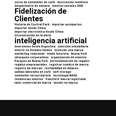
curso de sommelier de café
decoración temática
despachante de aduana
eventos sociales 2025
Fidelización de
Clientes
Historia de Central Park
importar autopartes
importar desde China
importar electrónica desde China
incorporación en la dieta
inteligencia artificial
inversiones desde Argentina
inversión inmobiliaria
invertir en Estados Unidos
licenciar una marca
marketing relacional
moda futurista
Nueva York
obsequios corporativos
organización de eventos
Parques de Nueva York
personalización de regalos
regalos empresariales
registrar nombre de marca
registro de marcas
rentabilidad en dólares
salidas laborales en café
self-storage
sommelier versus barista
tecnología NASA
tendencias eventos
transferir marca registrada
valor comercial de marca
vender mi marca