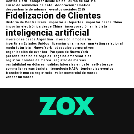
Central Park
comprar desde China
curso de barista
curso de sommelier de café
decoración temática
despachante de aduana
eventos sociales 2025
Fidelización de Clientes
Historia de Central Park
importar autopartes
importar desde China
importar electrónica desde China
incorporación en la dieta
inteligencia artificial
inversiones desde Argentina
inversión inmobiliaria
invertir en Estados Unidos
licenciar una marca
marketing relacional
moda futurista
Nueva York
obsequios corporativos
organización de eventos
Parques de Nueva York
personalización de regalos
regalos empresariales
registrar nombre de marca
registro de marcas
rentabilidad en dólares
salidas laborales en café
self-storage
sommelier versus barista
tecnología NASA
tendencias eventos
transferir marca registrada
valor comercial de marca
vender mi marca