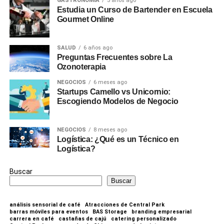
GASTRONOMIA
5 años ago
Estudia un Curso de Bartender en Escuela
Gourmet Online
SALUD
6 años ago
Preguntas Frecuentes sobre La
Ozonoterapia
NEGOCIOS
6 meses ago
Startups Camello vs Unicornio:
Escogiendo Modelos de Negocio
NEGOCIOS
8 meses ago
Logística: ¿Qué es un Técnico en
Logística?
Buscar
Buscar
análisis sensorial de café
Atracciones de Central Park
barras móviles para eventos
BAS Storage
branding empresarial
carrera en café
castañas de cajú
catering personalizado